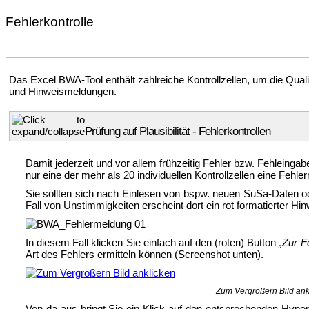
Fehlerkontrolle
Das
Excel BWA-Tool enthält zahlreiche Kontrollzellen, um die Qua
und Hinweismeldungen.
Prüfung auf Plausibilität
- Fehlerkontrollen
Damit jederzeit und vor allem frühzeitig Fehler bzw. Fehleingab
nur eine der mehr als 20 individuellen Kontrollzellen eine Fe
Sie sollten sich nach Einlesen von bspw. neuen SuSa-Daten 
Fall von Unstimmigkeiten erscheint dort ein rot formatierter Hi
In diesem Fall klicken Sie einfach auf den (roten) Button
„Zur F
Art des Fehlers ermitteln können (Screenshot unten).
Zum Vergrößern Bild ank
Von da aus bringt Sie ein Klick auf den entsprechenden Hyperli