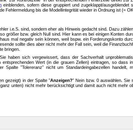
n
einblenden, sofern diese gruppiert und zugeklappt/ausgeblendet s
 Fehlermeldung bis die Modellintegrität wieder in Ordnung ist (= OK 
ehler i.e.S. sind, sondern eher als Hinweis gedacht sind. Dazu zähle
lso größer bzw. gleich Null sind. Hier kann es bei einigen Konten 
rchaus mal negativ sein können, weil bspw. ein Forderungskonto dur
resende sollte dies aber nicht mehr der Fall sein, weil die Finan
te bringen.
ie haben sich vergewissert, dass der Sachverhalt unproblematisch
nen entsprechenden Wert (in die grauen Zellen) eintragen, so dass 
er Spalte "Tolereranz" nicht um Standardeingabezellen handelt, 
n gezeigt) in der Spalte "
Anzeigen?
" Nein bzw. 0 auswählen. Sie 
 (ganz unten) nicht mehr berücksichtigt und damit auch nicht mehr o