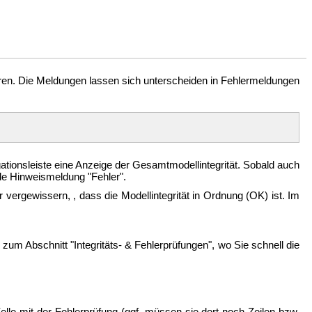
ieren. Die Meldungen lassen sich unterscheiden in Fehlermeldungen
igationsleiste eine Anzeige der Gesamtmodellintegrität. Sobald auch
nde Hinweismeldung "Fehler".
r vergewissern,
, dass die Modellintegrität in Ordnung (OK) ist. Im
zum Abschnitt "Integritäts- & Fehlerprüfungen", wo Sie schnell die
Zelle mit der Fehlerprüfung (ggf. müssen sie dort noch Zeilen bzw.