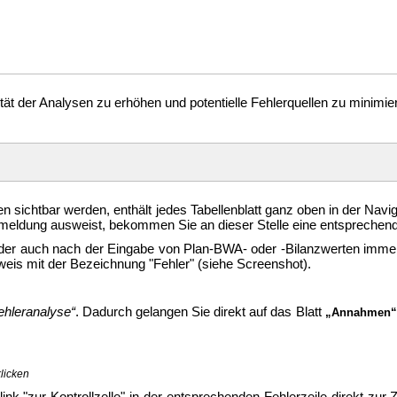
lität der Analysen zu erhöhen und potentielle Fehlerquellen zu minim
en sichtbar werden, enthält jedes Tabellenblatt ganz oben in der Nav
hlermeldung ausweist, bekommen Sie an dieser Stelle eine entspreche
oder auch nach der Eingabe von Plan-BWA- oder -Bilanzwerten imme
nweis mit der Bezeichnung "Fehler" (siehe Screenshot).
ehleranalyse“
. Dadurch gelangen Sie direkt auf das Blatt
„Annahmen“
licken
nk "zur Kontrollzelle" in der entsprechenden Fehlerzeile direkt zur 