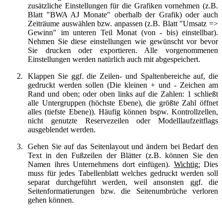
zusätzliche Einstellungen für die Grafiken vornehmen (z.B.
Blatt
"BWA AJ Monate"
oberhalb der Grafik) oder auch
Zeiträume auswählen bzw. anpassen (z.B. Blatt
"Umsatz =>
Gewinn"
im unteren Teil Monat (von - bis) einstellbar).
Nehmen Sie diese einstellungen wie gewünscht vor bevor
Sie drucken oder exportieren. Alle vorgenommenen
Einstellungen werden natürlich auch mit abgespeichert.
2.
Klappen Sie ggf. die Zeilen- und Spaltenbereiche auf, die
gedruckt werden sollen (Die kleinen + und - Zeichen am
Rand und oben; oder oben links auf die Zahlen: 1 schließt
alle Untergruppen (höchste Ebene), die größte Zahl öffnet
alles (tiefste Ebene)). Häufig können bspw. Kontrollzellen,
nicht genutzte Reservezeilen oder Modelllaufzeitflags
ausgeblendet werden.
3.
Gehen Sie auf das Seitenlayout und ändern bei Bedarf den
Text in den Fußzeilen der Blätter (z.B. können Sie den
Namen ihres Unternehmens dort einfügen).
Wichtig:
Dies
muss für jedes Tabellenblatt welches gedruckt werden soll
separat durchgeführt werden, weil ansonsten ggf. die
Seitenformatierungen bzw. die Seitenumbrüche verloren
gehen können.