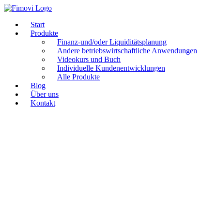
Zum
Inhalt
Start
springen
Produkte
Finanz-und/oder Liquiditätsplanung
Andere betriebswirtschaftliche Anwendungen
Videokurs und Buch
Individuelle Kundenentwicklungen
Alle Produkte
Blog
Über uns
Kontakt