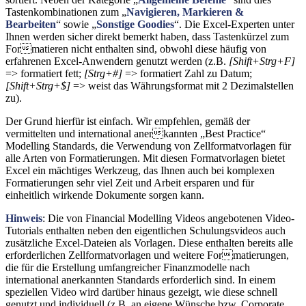
Tastenkombinationen zum „
Navigieren, Markieren &
Bearbeiten
“ sowie „
Sonstige Goodies
“. Die Excel-Experten unter
Ihnen werden sicher direkt bemerkt haben, dass Tastenkürzel zum
Formatieren nicht enthalten sind, obwohl diese häufig von
erfahrenen Excel-Anwendern genutzt werden (z.B.
[Shift+Strg+F]
=> formatiert fett;
[Strg+#]
=> formatiert Zahl zu Datum;
[Shift+Strg+$]
=> weist das Währungsformat mit 2 Dezimalstellen
zu).
Der Grund hierfür ist einfach. Wir empfehlen, gemäß der
vermittelten und international anerkannten „Best Practice“
Modelling Standards, die Verwendung von Zellformatvorlagen für
alle Arten von Formatierungen. Mit diesen Formatvorlagen bietet
Excel ein mächtiges Werkzeug, das Ihnen auch bei komplexen
Formatierungen sehr viel Zeit und Arbeit ersparen und für
einheitlich wirkende Dokumente sorgen kann.
Hinweis
: Die von Financial Modelling Videos angebotenen Video-
Tutorials enthalten neben den eigentlichen Schulungsvideos auch
zusätzliche Excel-Dateien als Vorlagen. Diese enthalten bereits alle
erforderlichen Zellformatvorlagen und weitere Formatierungen,
die für die Erstellung umfangreicher Finanzmodelle nach
international anerkannten Standards erforderlich sind. In einem
speziellen Video wird darüber hinaus gezeigt, wie diese schnell
genutzt und individuell (z.B. an eigene Wünsche bzw. Corporate