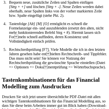
Bequem neue, zusätzliche Zeilen und Spalten einfügen
[Strg + +]
und löschen
[Strg + -]
. Neue Zeilen werden dabei
oberhalb, neue Spalten links von der vorher markierten Zeile
bzw. Spalte eingefügt (siehe Pkt. 2).
Tastenfolge
[Alt] [M] [O]
ermöglicht es schnell die
Formelanzeige ein- und auszublenden (ersetzt den alten, nicht
mehr funktionierenden Befehl Strg + #). Hiermit lassen sich
Formeln schnell auffinden, deren Konsistenz und
Vollständigkeit einfach prüfen.
Rechtschreibprüfung [F7]. Viele Modelle die ich in den letzten
Jahren gesehen habe enthielten Rechtschreib- und Tippfehler.
Das muss nicht sein! Sie können vor Nutzung der
Rechtschreibprüfung die gewünschte Sprache einstellen (Datei
=> Optionen => Dokumentprüfung => Wörterbuchsprache).
Tastenkombinationen für das Financial
Modelling zum Ausdrucken
Drucken Sie sich jetzt unsere übersichtliche PDF-Datei mit allen
wichtigen Tastenkombinationen für das Financial Modelling aus, so
dass Sie diese beim Arbeiten immer gut im Blick haben (Download-