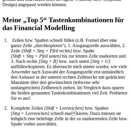
Design) angepasst werden können.
Meine „Top 5“ Tastenkombinationen für
das Financial Modelling
Zeilen bzw. Spalten schnell füllen (z.B. Formel über eine
ganze Zeile „durchkopieren“). 1. Ausgangszelle auswählen, 2.
Zeile
[Shift + Strg + Pfeil rechts]
bzw. Spalte
[Shift + Strg + Pfeil unten]
bis zur letzten Zelle markieren und
3. Nach rechts
[Strg + R]
bzw. nach unten
[Strg + U]
auffüllen/kopieren. Es überrascht mich immer wieder, wie viele
Anwender nach Auswahl der Ausgangszelle erst umständlich
den Anfasser in der unteren rechten Zellenecke mit gedrückter
Maustaste über den gewünschten (teilweise sehr
umfangreichen) Zellbereich ziehen. Im Vergleich dazu sparen
die beiden genannten Tastenkombinationen viel Zeit. Probieren
Sie es aus!
Komplette Zeilen
[Shift + Leerzeichen]
bzw. Spalten
[Strg + Leerzeichen]
schnell markieren. Dazu müssen sie
lediglich eine beliebige Zelle in der zu markierenden Zeile bzw.
Spalte vorher auswählen.