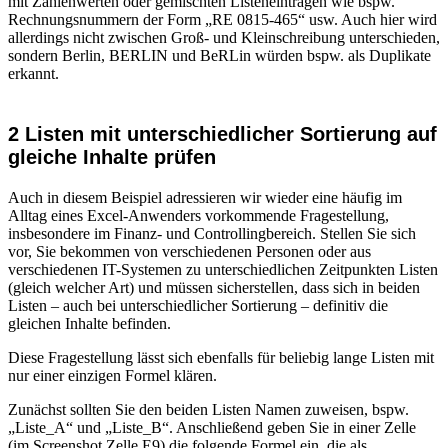
mit Zahlenwerten oder gemischten Listeneinträgen wie bspw.
Rechnungsnummern der Form „RE 0815-465“ usw. Auch hier wird
allerdings nicht zwischen Groß- und Kleinschreibung unterschieden,
sondern Berlin, BERLIN und BeRLin würden bspw. als Duplikate
erkannt.
2 Listen mit unterschiedlicher Sortierung auf
gleiche Inhalte prüfen
Auch in diesem Beispiel adressieren wir wieder eine häufig im
Alltag eines Excel-Anwenders vorkommende Fragestellung,
insbesondere im Finanz- und Controllingbereich. Stellen Sie sich
vor, Sie bekommen von verschiedenen Personen oder aus
verschiedenen IT-Systemen zu unterschiedlichen Zeitpunkten Listen
(gleich welcher Art) und müssen sicherstellen, dass sich in beiden
Listen – auch bei unterschiedlicher Sortierung – definitiv die
gleichen Inhalte befinden.
Diese Fragestellung lässt sich ebenfalls für beliebig lange Listen mit
nur einer einzigen Formel klären.
Zunächst sollten Sie den beiden Listen Namen zuweisen, bspw.
„Liste_A“ und „Liste_B“. Anschließend geben Sie in einer Zelle
(im Screenshot Zelle E9) die folgende Formel ein, die als