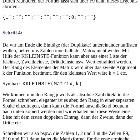
Durch Markieren der Formel lässt sich über F9 dann dieses Ergebnis
abrufen:
{„“;““;““;““;““;““;““;8;““;““}
Schritt 4:
Da wir am Ende die Einträge (der Duplikate) untereinander auflisten
wollen, helfen uns Zahlen innerhalb der Matrix nicht weiter. Mit
Hilfe der KKLEINSTE-Funktion kann aber aus einer Liste der
Kleinste, Zweitkleinste, Drittkleinste usw. Wert extrahiert werden.
Der Rang des Elementes der Matrix wird über das zweite Argument
k der Funktion bestimmt, für den kleinsten Wert wäre k = 1 etc.
Synthax:
KKLEINSTE(Matrix;k)
Wir können nun den Rang jeweils als absolute Zahl direkt in die
Formel schreiben, eleganter ist es aber, den Rang in einer separaten
Spalte einzutragen, dann kann die Formel anschließend bequem
nach unten kopiert werden und wir erhalten auf diese Weise eine
Liste mit dem ersten doppelten Eintrag, dann der Zweite, dann der
Dritte etc.
Schreiben wir also bspw. die Zahlen 1, 2 und 3 in die Zellen E9,
E10 und E11 dann lautet die Matrixformel für die erste ermittelte