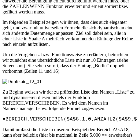
entweder die Bereinigung erneut durchgeführt werden muss, oder
die ZÄHLENWENN-Funktion erweitert und erneut sortiert bzw.
gefiltert werden muss.
Im folgenden Beispiel zeigen wir ihnen, dass dies auch eleganter
geht, und zwar mit universellen Formeln die sich dynamisch an eine
sich ändernde Datenmenge anpassen. Ziel soll dabei sein, alle in
einer Liste in Spalte A mehrfach vorkommenden Einträge der Reihe
nach einzeln aufzulisten.
Um die Vorgehens- bzw. Funktionsweise zu erläutern, betrachten
wir zunächst eine übersichtliche Liste mit nur 10 Einträgen (siehe
Screenshot). Sie sehen sofort, dass der Eintrag „Berlin“ doppelt
vorkommt (Zeilen 11 und 16).
Zu Beginn weisen wir der zu prüfenden Liste den Namen „Liste“ zu
und dynamisieren diesen mittels der Funktion
BEREICH.VERSCHIEBEN. Es wird dem Namen im
Namensmanager bspw. folgende Formel zugewiesen:
=BEREICH.VERSCHIEBEN($A$8;1;0;ANZAHL2($A$9:$
Damit umfasst die Liste in unserem Beispiel den Bereich A9:A18,
kann aber beliebig (hier bis maximal in Zeile 5.000 => erweiterbar)