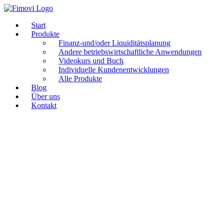
Zum
Inhalt
Start
springen
Produkte
Finanz-und/oder Liquiditätsplanung
Andere betriebswirtschaftliche Anwendungen
Videokurs und Buch
Individuelle Kundenentwicklungen
Alle Produkte
Blog
Über uns
Kontakt