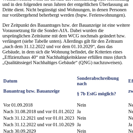
und in den folgenden neun Jahren der entgeltlichen Überlassung an
Dritte dient. Nicht begünstigt sind Wohnungen, in denen Personen
nur vorübergehend beherbergt werden (bspw. Ferienwohnungen).
Der Zeitpunkt des Bauantrages bzw. der Bauanzeige ist eine weitere
Voraussetzung für die Sonder-AfA. Dabei wurden die
ursprünglichen Zeiträume mit dem WCG nochmals geändert bzw.
verlängert (siehe Tabelle unten). Allerdings gilt für den Zeitraum
„nach dem 31.12.2022 und vor dem 01.10.2029“, dass das
Gebäude, in dem sich die Wohnung befindet, die Kriterien eines
„Effizienzhaus 40“ mit Nachhaltigkeitsklasse erfüllen muss (durch
„Qualitätssiegel Nachhaltiges Gebäude“ (QNG) nachzuweisen).
Sonderabschreibung
Datum
Ef
nach
Bauantrag bzw. Bauanzeige
z
§ 7b EstG möglich?
Vor 01.09.2018
Nein
Ne
Nach 31.08.2018 und vor 01.01.2022
Ja
Ne
Nach 31.12.2021 und vor 01.01.2023
Nein
Ne
Nach 31.12.2022 und vor 01.10.2029
Ja
Ja
Nach 30.09.2029
Nein
Ne