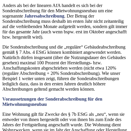
Anders als bei der linearen AfA handelt es sich bei der
Sonderabschreibung für den Mietwohnungsneubau um eine
sogenannte
Jahresabschreibung
. Der Betrag der
Sonderabschreibung muss deshalb im ersten Jahr nicht zeitanteilig
auf die verbleibenden Monate aufgeteilt werden, sondern gilt immer
für das gesamte Jahr (auch wenn bspw. erst im Oktober angeschafft
bzw. hergestellt wird).
Die Sonderabschreibung und die „reguläre“ Gebäudeabschreibung
gemäß § 7 Abs. 4 EStG können kombiniert angewendet werden.
Natürlich dürfen insgesamt (über die Nutzungsdauer des Gebäudes
gesehen) maximal 100 Prozent der Herstellungs- bzw.
Anschaffungskosten abgeschrieben werden (nicht etwa 120%
(reguläre Abschreibung + 20% Sonderabschreibung). Wie unser
Beispiel 1 weiter unten zeigt, führen die Sonderabschreibungen
lediglich dazu, dass in den ersten Jahren deutlich höhere
Abschreibungen geltend gemacht werden können.
Voraussetzungen der Sonderabschreibung für den
Mietwohnungsneubau
Eine Wohnung gilt für Zwecke des § 7b EStG als „neu“, wenn sie
entweder von ihnen hergestellt oder von ihnen bis zum Ende des
Jahres der Fertigstellung angeschafft wurde. Die Wohnung dient
Wohnzwecken, wenn sie im Jahr der Anschaffung oder Herstellung