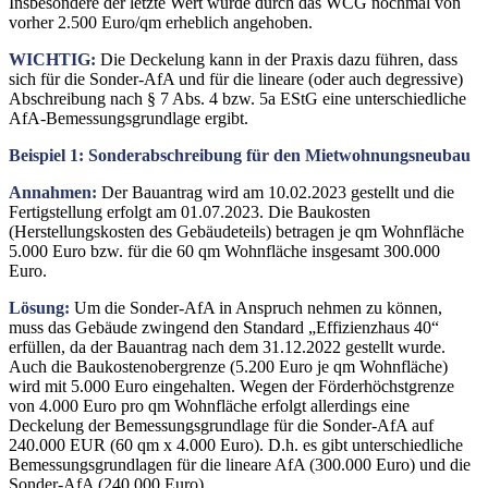
Insbesondere der letzte Wert wurde durch das WCG nochmal von
vorher 2.500 Euro/qm erheblich angehoben.
WICHTIG:
Die Deckelung kann in der Praxis dazu führen, dass
sich für die Sonder-AfA und für die lineare (oder auch degressive)
Abschreibung nach § 7 Abs. 4 bzw. 5a EStG eine unterschiedliche
AfA-Bemessungsgrundlage ergibt.
Beispiel 1: Sonderabschreibung für den Mietwohnungsneubau
Annahmen:
Der Bauantrag wird am 10.02.2023 gestellt und die
Fertigstellung erfolgt am 01.07.2023. Die Baukosten
(Herstellungskosten des Gebäudeteils) betragen je qm Wohnfläche
5.000 Euro bzw. für die 60 qm Wohnfläche insgesamt 300.000
Euro.
Lösung:
Um die Sonder-AfA in Anspruch nehmen zu können,
muss das Gebäude zwingend den Standard „Effizienzhaus 40“
erfüllen, da der Bauantrag nach dem 31.12.2022 gestellt wurde.
Auch die Baukostenobergrenze (5.200 Euro je qm Wohnfläche)
wird mit 5.000 Euro eingehalten. Wegen der Förderhöchstgrenze
von 4.000 Euro pro qm Wohnfläche erfolgt allerdings eine
Deckelung der Bemessungsgrundlage für die Sonder-AfA auf
240.000 EUR (60 qm x 4.000 Euro). D.h. es gibt unterschiedliche
Bemessungsgrundlagen für die lineare AfA (300.000 Euro) und die
Sonder-AfA (240.000 Euro).