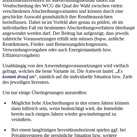
Immobilieninvestoren im Mietwohnungsneubau haben mit
Verabschiedung des WCG die Qual der Wahl zwischen vielen
verschiedenen Abschreibungsvarianten und können durch eine
geschickte Auswahl grundsätzlich ihre Renditeaussichten
beeinflussen. Dabei ist im Vorfeld aber genau zu prüfen, ob im
individuellen Fall ein bestimmtes Abschreibungsverfahren überhaupt
angewendet werden darf. Der Beitrag hat aufgezeigt, dass jeweils
zahlreiche Voraussetzungen erfüllt sein müssen (bspw. zeitliche
Restriktionen, Förder- und Bemessungshöchstgrenzen,
Verwendungsvorgaben oder auch Energiestandards bzw.
Effizienzvorgaben)
Unabhängig von den Anwendungsvoraussetzungen wird vielfach
gefragt, welches die beste Variante ist. Die Antwort lautet: „
Es
kommt drauf an
“, nämlich auf die individuelle Situation bzw. Ziele
des jeweiligen Investors.
Um nur einige Überlegenungen anzureißen:
Möglichst hohe Abschreibungen in den ersten Jahren können
dann hilfreich sein, wenn beabsichtigt wird, die Immobilie
bereits nach einigen Jahren wieder gewinnbringend zu
veräußern.
Bei einem langfristigen Investitionshorizont spielen ggf. bei
Privatinvestoren die persönliche Situation bzw. weitere