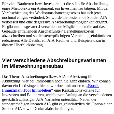
Für viele Bauherren bzw. Investoren ist die schnelle Abschreibung
eines Mietobjekts ein Argument, ein Investment zu tätigen. Mit der
Verabschiedung des Wachstumschancengesetzes hat sich jetzt
nochmal einiges verändert. So wurde die bestehende Sonder-AfA
verbessert und eine degressive Abschreibungsmöglichkeit ergänzt.
Es gibt nun insgesamt 4 verschiedene Möglichkeiten die auf das
Gebäude entfallenden Anschaffungs-/ Herstellungskosten
abzuschreiben und so die steuerpflichtigen Vermietungseinkünfte zu
reduzieren. Alle Details, ein AfA-Rechner und Beispiele dazu in
diesem Überblicksbeitrag.
Vier verschiedene Abschreibungsvarianten
im Mietwohnungsneubau
Das Thema Abschreibungen (bzw. AfA = Absetzung für
Abnutzung) war bei Immobilien noch nie ganz einfach. Wir können
davon ein Lied singen, bieten wir doch mit unserem „
Excel-
Finanzplan-Tool Immobilien
“
eine Kalkulationsvorlage für
Investoren und Bauherren, welche von Anfang an die verschiedenen
gesetzlich zulässigen AfA-Varianten unterstützt. Neben der
standardmäßigen linearen AfA gibt es grundsätzlich die Option einer
Sonder-AfA sowie Denkmalabschreibungen.