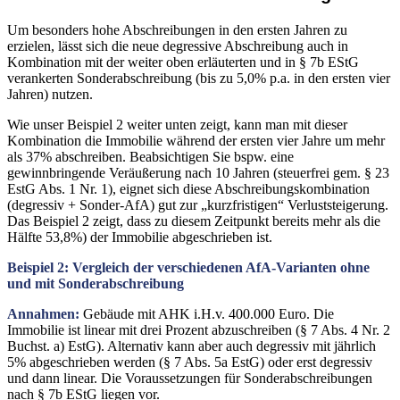
Um besonders hohe Abschreibungen in den ersten Jahren zu
erzielen, lässt sich die neue degressive Abschreibung auch in
Kombination mit der weiter oben erläuterten und in § 7b EStG
verankerten Sonderabschreibung (bis zu 5,0% p.a. in den ersten vier
Jahren) nutzen.
Wie unser Beispiel 2 weiter unten zeigt, kann man mit dieser
Kombination die Immobilie während der ersten vier Jahre um mehr
als 37% abschreiben. Beabsichtigen Sie bspw. eine
gewinnbringende Veräußerung nach 10 Jahren (steuerfrei gem. § 23
EstG Abs. 1 Nr. 1), eignet sich diese Abschreibungskombination
(degressiv + Sonder-AfA) gut zur „kurzfristigen“ Verluststeigerung.
Das Beispiel 2 zeigt, dass zu diesem Zeitpunkt bereits mehr als die
Hälfte 53,8%) der Immobilie abgeschrieben ist.
Beispiel 2: Vergleich der verschiedenen AfA-Varianten ohne
und mit Sonderabschreibung
Annahmen:
Gebäude mit AHK i.H.v. 400.000 Euro. Die
Immobilie ist linear mit drei Prozent abzuschreiben (§ 7 Abs. 4 Nr. 2
Buchst. a) EstG). Alternativ kann aber auch degressiv mit jährlich
5% abgeschrieben werden (§ 7 Abs. 5a EstG) oder erst degressiv
und dann linear. Die Voraussetzungen für Sonderabschreibungen
nach § 7b EStG liegen vor.