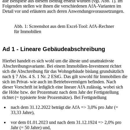
alle Beispiele aus diesem Beitrag erstellt wurden (vgl. Abb. 1). Im
Folgenden stellen wir ihnen die verschiedenen AfA-Varianten im
Detail vor und erläutern auch deren Anwendungsvoraussetzungen.
Abb. 1: Screenshot aus dem Excel-Tool: AfA-Rechner
für Immobilien
Ad 1 - Lineare Gebäudeabschreibung
Hierbei handelt es sich wohl um die älteste und unattraktivste
Abschreibungsvariante. Bei einem Immobilien-Investment richtet
sich die Abschreibung für das Wohngebäude bislang grundsätzlich
nach § 7 Abs. 4 S. 1 Nr. 2 EStG. Das gilt sowohl für Immobilien die
sich im Privat- wie auch im Betriebsvermögen befinden. Nach
dieser Vorschrift ist lediglich eine lineare AfA zulässig, wobei sich
die Höhe bzw. der Prozentsatz nach dem Jahr der Fertigstellung
richtet (= typisierte feste Prozentsätze). Bei Fertigstellung
nach dem 31.12.2022 beträgt die AfA => 3,0% pro Jahr (=
33,33 Jahre),
vor dem 01.01.2023 und nach dem 31.12.1924 => 2,0% pro
Jahr (= 50 Jahre) und,