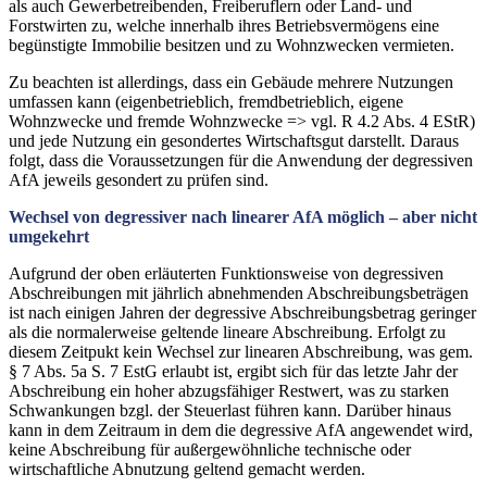
als auch Gewerbetreibenden, Freiberuflern oder Land- und
Forstwirten zu, welche innerhalb ihres Betriebsvermögens eine
begünstigte Immobilie besitzen und zu Wohnzwecken vermieten.
Zu beachten ist allerdings, dass ein Gebäude mehrere Nutzungen
umfassen kann (eigenbetrieblich, fremdbetrieblich, eigene
Wohnzwecke und fremde Wohnzwecke => vgl. R 4.2 Abs. 4 EStR)
und jede Nutzung ein gesondertes Wirtschaftsgut darstellt. Daraus
folgt, dass die Voraussetzungen für die Anwendung der degressiven
AfA jeweils gesondert zu prüfen sind.
Wechsel von degressiver nach linearer AfA möglich – aber nicht
umgekehrt
Aufgrund der oben erläuterten Funktionsweise von degressiven
Abschreibungen mit jährlich abnehmenden Abschreibungsbeträgen
ist nach einigen Jahren der degressive Abschreibungsbetrag geringer
als die normalerweise geltende lineare Abschreibung. Erfolgt zu
diesem Zeitpukt kein Wechsel zur linearen Abschreibung, was gem.
§ 7 Abs. 5a S. 7 EstG erlaubt ist, ergibt sich für das letzte Jahr der
Abschreibung ein hoher abzugsfähiger Restwert, was zu starken
Schwankungen bzgl. der Steuerlast führen kann. Darüber hinaus
kann in dem Zeitraum in dem die degressive AfA angewendet wird,
keine Abschreibung für außergewöhnliche technische oder
wirtschaftliche Abnutzung geltend gemacht werden.