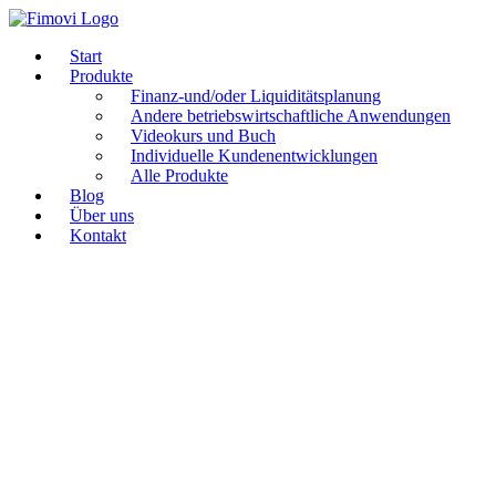
Zum
Inhalt
Start
springen
Produkte
Finanz-und/oder Liquiditätsplanung
Andere betriebswirtschaftliche Anwendungen
Videokurs und Buch
Individuelle Kundenentwicklungen
Alle Produkte
Blog
Über uns
Kontakt